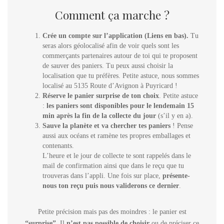
Comment ça marche ?
Crée un compte sur l’application (Liens en bas).
Tu
seras alors géolocalisé afin de voir quels sont les
commerçants partenaires autour de toi qui te proposent
de sauver des paniers. Tu peux aussi choisir la
localisation que tu préfères. Petite astuce, nous sommes
localisé au 5135 Route d’Avignon à Puyricard !
Réserve le panier surprise de ton choix
. Petite astuce
:
les paniers sont disponibles pour le lendemain 15
min après la fin de la collecte du jour
(s’il y en a).
Sauve la planète et va chercher tes paniers
! Pense
aussi aux océans et ramène tes propres emballages et
contenants.
L’heure et le jour de collecte te sont rappelés dans le
mail de confirmation ainsi que dans le reçu que tu
trouveras dans l’appli. Une fois sur place,
présente-
nous ton reçu puis nous validerons ce dernier
.
Petite précision mais pas des moindres : le panier est
“surprise”
. Il
n’est pas possible de choisir
ou de préciser ce