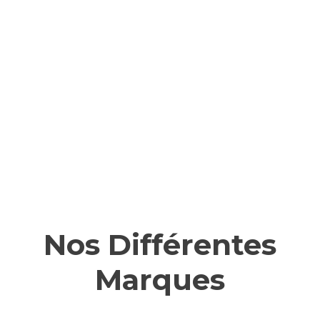
Après quelques années, Dominique Lepoutre, fondateur de
la société, accompagné d’un ami débordant d’imagination,
a choisi de se spécialiser dans la production de
confitures
,
d’abord
diététiques
,
allégées
puis
biologiques
.
En savoir plus
Nos Différentes
Marques