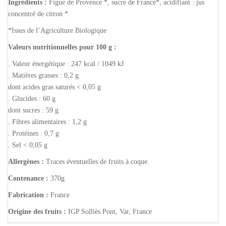
Ingrédients :
Figue de Provence *, sucre de France*, acidifiant : jus
concentré de citron *.
*Issus de l’Agriculture Biologique
Valeurs nutritionnelles pour 100 g :
. Valeur énergétique : 247 kcal / 1049 kJ
. Matières grasses : 0,2 g
dont acides gras saturés < 0,05 g
. Glucides : 60 g
dont sucres : 59 g
. Fibres alimentaires : 1,2 g
. Protéines : 0,7 g
. Sel < 0,05 g
Allergènes :
Traces éventuelles de fruits à coque.
Contenance :
370g
Fabrication :
France
Origine des fruits :
IGP Solliès Pont, Var, France