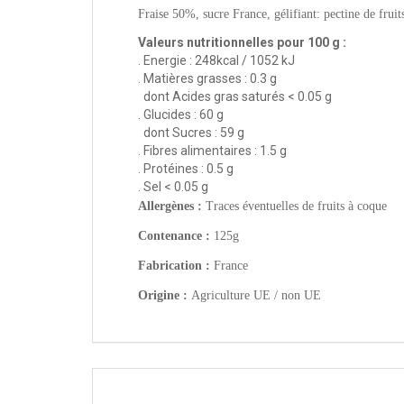
Fraise 50%, sucre France, gélifiant: pectine de fruits
Valeurs nutritionnelles pour 100 g :
. Energie : 248kcal / 1052 kJ
. Matières grasses : 0.3 g
dont Acides gras saturés < 0.05 g
. Glucides : 60 g
dont Sucres : 59 g
. Fibres alimentaires : 1.5 g
. Protéines : 0.5 g
. Sel < 0.05 g
Allergènes :
Traces éventuelles de fruits à coque
Contenance :
125g
Fabrication :
France
Origine :
Agriculture UE / non UE