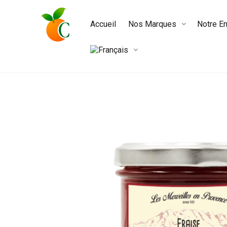
Accueil
Nos Marques
Notre En
/
/
/
Accueil
Nos Confitures
Les Merveilles en Provence
Non