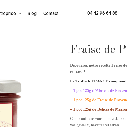
04 42 96 64 88
treprise
Blog
Contact
/ Fraise de Provence – 125g
 BIO
Fraise de 
Découvrez notre
recette Fraise d
ce pack
!
Le Tri-Pack FRANCE comprend 
– 1 pot 125g d’Abricot de Prove
– 1 pot 125g de Fraise de Proven
– 1 pot 125g de Délices de Marr
Cette confiture vous mettra de bon
vos gâteaux, navettes ou sablés.